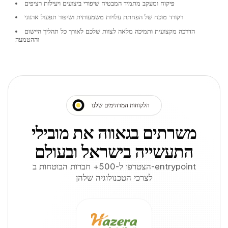
פיקוח ומעקב מתמיד המבטיח שיפורי ביצועים ויעילות רציפים
רקורד מוכח של הפחתת עלויות משמעותית ושיפור תפעול ארגוני
הדרכה מקצועית ותמיכה מלאה לצוות שלכם לאורך כל תהליך היישום
וההטמעה
הלקוחות המדהימים שלנו
משרתים בגאווה את מובילי
התעשייה בישראל ובעולם
הצטרפו ל-500+ חברות הבוטחות ב-entrypoint
לצרכי הטכנולוגיה שלהן