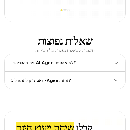
שאלות נפוצות
תשובות לשאלות נפוצות על השירות
מה ההבדל בין AI Agent לצ'אטבוט?
Agent מבצע פעולות אמיתיות במערכות , לא רק עונה על שאלות. הוא
האם ניתן להתחיל ב-Agent אחד?
מתחבר ל-CRM, ERP וכלים פנימיים.
כן. אנחנו מתחילים ב-use case ממוקד ומרחיבים בהדרגה ל-Multi-
Agent flow.
קבלו
שיחת ייעוץ חינם