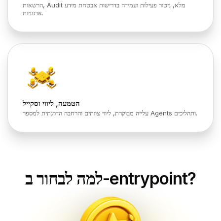
הרשאות, Audit מלא, ניטור פעילות ועמידה בדרישות אבטחת מידע
ארגוניות.
הטמעה, ליווי וסקייל
עלייה מבוקרת, ליווי צוותים והרחבה הדרגתית למספר Agents ותהליכים.
למה לבחור ב-entrypoint?