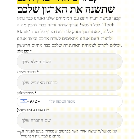
שתשנה את הארגון שלכם
קבעו פגישת ייעוץ חינם עם המומחים שלנו ואנחנו כבר נדאג
לכל השאר! נערוך שיחה זריזה בכדי להבין מה ה-'Tech
Stack' שלכם, לאחר מכן נספק לכם דוח מקיף על מנת
לראות האם אנחנו מתאימים לשרת אתכם וכיצד אנחנו
יכולים לתרום לצמחיה הארגוניות שלכם כבר מהיום הראשון.
שם מלא *
כתובת אימייל *
מספר טלפון *
+972
שם החברה (אופציונלי)
אני מאשר/ת שיצרו איתי קשר בפרטים שמסרתי בנוגע לפנייה זו,
בהתאם למדיניות הפרטיות.